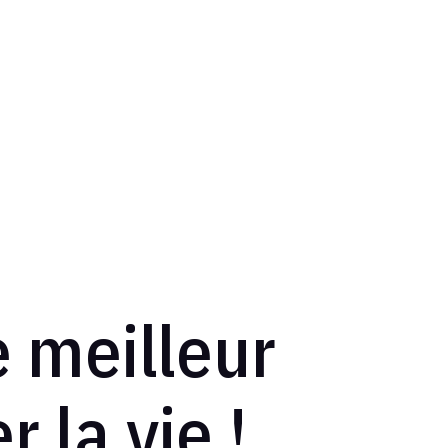
e meilleur
r la vie !