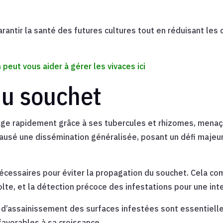
rantir la santé des futures cultures tout en réduisant les
peut vous aider à gérer les vivaces
ici
du souchet
age rapidement grâce à ses tubercules et rhizomes, menaça
 causé une dissémination généralisée, posant un défi majeu
nécessaires pour éviter la propagation du souchet. Cela 
olte, et la détection précoce des infestations pour une int
 d’assainissement des surfaces infestées sont essentielles,
favorables à sa croissance.