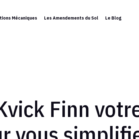
tions Mécaniques
Les Amendements du Sol
Le Blog
Kvick Finn votr
r vous simplifie