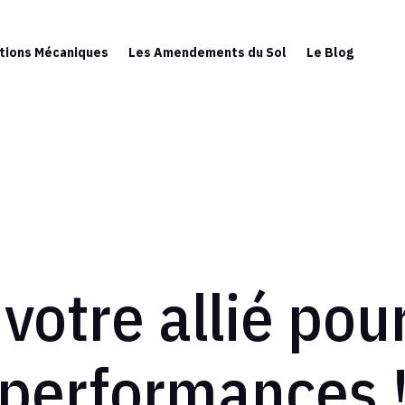
tions Mécaniques
Les Amendements du Sol
Le Blog
 votre allié pou
performances 