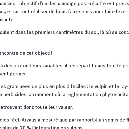
nancier. L’objectif d’un déchaumage post-récolte est précis
dus, et surtout réaliser de bons faux-semis pour faire lever
ivante.
ulent dans les premiers centimètres du sol, là où se con
encontre de cet objectif.
à des profondeurs variables, il les répartit dans tout le pro
uvent germer.
des graminées de plus en plus difficiles : le vulpin et le r
x herbicides, au moment où la réglementation phytosanitair
etrouvent donc toute leur valeur.
 poids réel, Arvalis a mesuré que par rapport à un semis de
 plus de 70 % l’infestation en vulpins.