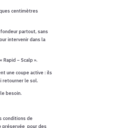
elques centimètres
rofondeur partout, sans
our intervenir dans la
« Rapid – Scalp ».
t une coupe active : ils
 retourner le sol.
le besoin.
es conditions de
le préservée
pour des