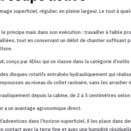
mage superficiel, régulier, en pleine largeur. Le tout à qu
s le principe mais dans son exécution : travailler à faible p
illées, tout en conservant un débit de chantier suffisant p
lture.
ut
, conçu par 4Disc qui se classe dans la catégorie d’outils 
des disques rotatifs entraînés hydrauliquement qui réalisen
epousses au niveau du collet racinaire, sans les arracher ni
rauliquement depuis la cabine, de 2 à 5 centimètres selon 
at a un avantage agronomique direct.
’adventices dans l’horizon superficiel, il les place dans d
 contact avec la terre fine et avec une humidité résiduel