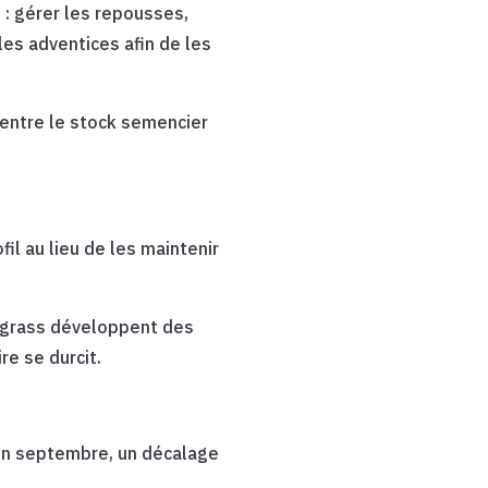
 : gérer les repousses,
 les adventices afin de les
centre le stock semencier
fil au lieu de les maintenir
ay-grass développent des
e se durcit.
 fin septembre, un décalage