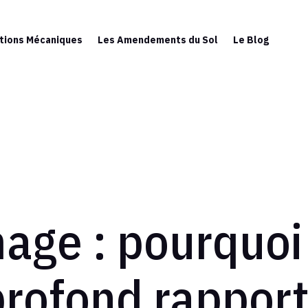
tions Mécaniques
Les Amendements du Sol
Le Blog
ge : pourquoi t
rofond rapport