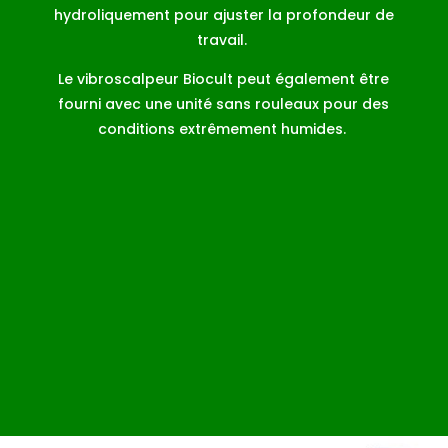
hydroliquement pour ajuster la profondeur de
travail.
Le vibroscalpeur Biocult peut également être
fourni avec une unité sans rouleaux pour des
conditions extrêmement humides.
Découvrez l’ensemble des caractéristiques
techniques du vibroscalpeur Eurocult ici